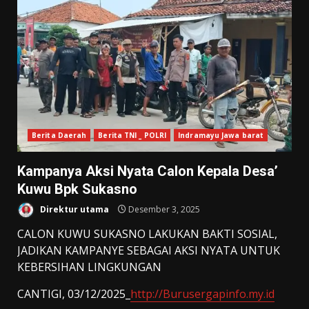
Berita Daerah
Berita TNI _ POLRI
Indramayu Jawa barat
Kampanya Aksi Nyata Calon Kepala Desa’
Kuwu Bpk Sukasno
Direktur utama
Desember 3, 2025
CALON KUWU SUKASNO LAKUKAN BAKTI SOSIAL,
JADIKAN KAMPANYE SEBAGAI AKSI NYATA UNTUK
KEBERSIHAN LINGKUNGAN
CANTIGI, 03/12/2025_
http://Burusergapinfo.my.id