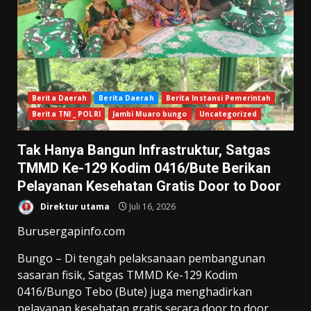
Berita Daerah
Berita Daerah
Berita Instansi Pemerintah
Berita TNI _ POLRI
Jambi Muaro bungo
Uncategorized
Tak Hanya Bangun Infrastruktur, Satgas
TMMD Ke-129 Kodim 0416/Bute Berikan
Pelayanan Kesehatan Gratis Door to Door
Direktur utama
Juli 16, 2026
Burusergapinfo.com
Bungo – Di tengah pelaksanaan pembangunan
sasaran fisik, Satgas TMMD Ke-129 Kodim
0416/Bungo Tebo (Bute) juga menghadirkan
pelayanan kesehatan gratis secara door to door