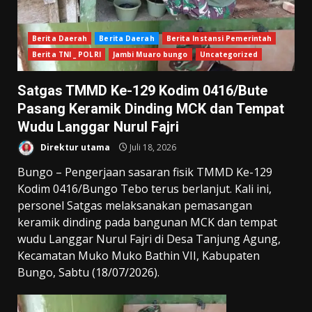
Berita Daerah
Berita Daerah
Berita Instansi Pemerintah
Berita TNI _ POLRI
Jambi Muaro bungo
Uncategorized
Satgas TMMD Ke-129 Kodim 0416/Bute
Pasang Keramik Dinding MCK dan Tempat
Wudu Langgar Nurul Fajri
Direktur utama
Juli 18, 2026
Bungo – Pengerjaan sasaran fisik TMMD Ke-129
Kodim 0416/Bungo Tebo terus berlanjut. Kali ini,
personel Satgas melaksanakan pemasangan
keramik dinding pada bangunan MCK dan tempat
wudu Langgar Nurul Fajri di Desa Tanjung Agung,
Kecamatan Muko Muko Bathin VII, Kabupaten
Bungo, Sabtu (18/07/2026).