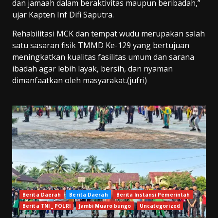
dan jamaah dalam beraktivitas maupun beribadah,”
ujar Kapten Inf Difi Saputra.
Rehabilitasi MCK dan tempat wudu merupakan salah
satu sasaran fisik TMMD Ke-129 yang bertujuan
meningkatkan kualitas fasilitas umum dan sarana
ibadah agar lebih layak, bersih, dan nyaman
dimanfaatkan oleh masyarakat.(jufri)
Berita Daerah
Berita Daerah
Berita Instansi Pemerintah
Berita TNI _ POLRI
Jambi Muaro bungo
Uncategorized