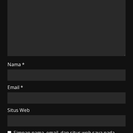
Nama
*
Email
*
Situs Web
Simpan nama, email, dan situs web saya pada