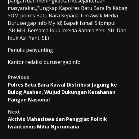
pangan dan meningkatkan kesejahteraan
masyarakat.,”Ungkap Kapolres Batu Bara Ps Kabag
SDM polres Batu Bara Kepada Tim Awak Media
Burusergap Info My Id) Bapak Ismail Sitompul
,SH,MH ,Bersama Ibuk Imelda Rahma Yeni ,SH. Dan
Ibuk Asli Yanti SE)
Penulis penyunting
Kantor redaksi burusergapinfo
Post
Previous
Polres Batu Bara Kawal Distribusi Jagung ke
navigation
Bulog Asahan, Wujud Dukungan Ketahanan
Pangan Nasional
Next
Aktivis Mahasiswa dan Penggiat Politik
Iwantonius Miha Njurumana