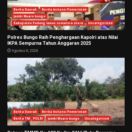
Berita Daerah
Berita Instansi Pemerintah
Jambi Muaro bungo
Kabupaten Padang lawas sumatera utara
Uncategorized
Polres Bungo Raih Penghargaan Kapolri atas Nilai
IKPA Sempurna Tahun Anggaran 2025
Agustus 6, 2026
Berita Daerah
Berita Instansi Pemerintah
Berita TNI _ POLRI
Jambi Muaro bungo
Uncategorized