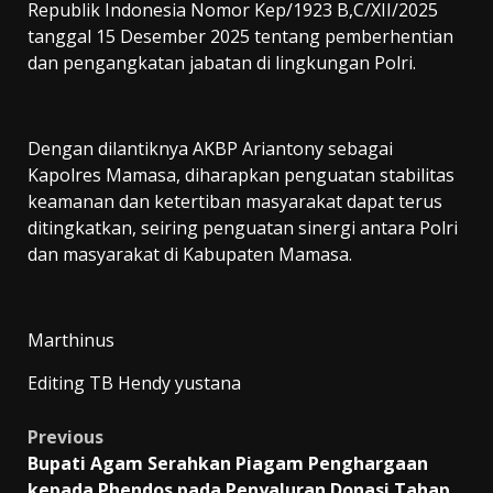
Republik Indonesia Nomor Kep/1923 B,C/XII/2025
tanggal 15 Desember 2025 tentang pemberhentian
dan pengangkatan jabatan di lingkungan Polri.
Dengan dilantiknya AKBP Ariantony sebagai
Kapolres Mamasa, diharapkan penguatan stabilitas
keamanan dan ketertiban masyarakat dapat terus
ditingkatkan, seiring penguatan sinergi antara Polri
dan masyarakat di Kabupaten Mamasa.
Marthinus
Editing TB Hendy yustana
Post
Previous
Bupati Agam Serahkan Piagam Penghargaan
navigation
kepada Phendos pada Penyaluran Donasi Tahap