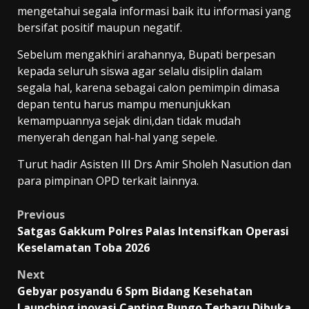
mengetahui segala informasi baik itu informasi yang
bersifat positif maupun negatif.
Sebelum mengakhiri arahannya, Bupati berpesan
kepada seluruh siswa agar selalu disiplin dalam
segala hal, karena sebagai calon pemimpin dimasa
depan tentu harus mampu menunjukkan
kemampuannya sejak dini,dan tidak mudah
menyerah dengan hal-hal yang sepele.
Turut hadir Asisten III Drs Amir Sholeh Nasution dan
para pimpinan OPD terkait lainnya.
Post
Previous
Satgas Gakkum Polres Palas Intensifkan Operasi
navigation
Keselamatan Toba 2026
Next
Gebyar posyandu 6 Spm Bidang Kesehatan
Launching inovasi Canting Bungo Terbaru Dibuka