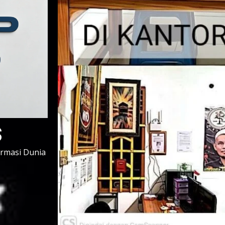
s
ormasi Dunia