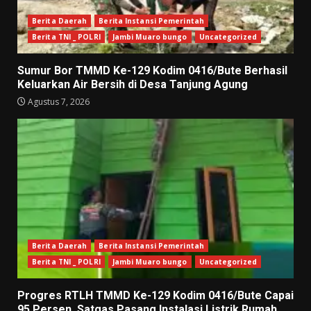
Berita Daerah
Berita Instansi Pemerintah
Berita TNI _ POLRI
Jambi Muaro bungo
Uncategorized
Sumur Bor TMMD Ke-129 Kodim 0416/Bute Berhasil
Keluarkan Air Bersih di Desa Tanjung Agung
Agustus 7, 2026
Berita Daerah
Berita Instansi Pemerintah
Berita TNI _ POLRI
Jambi Muaro bungo
Uncategorized
Progres RTLH TMMD Ke-129 Kodim 0416/Bute Capai
95 Persen, Satgas Pasang Instalasi Listrik Rumah