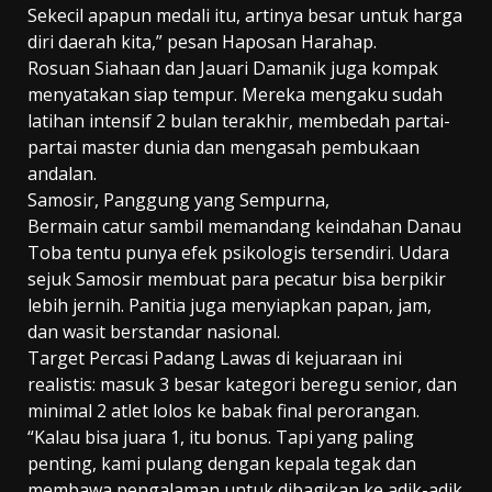
Sekecil apapun medali itu, artinya besar untuk harga
diri daerah kita,” pesan Haposan Harahap.
Rosuan Siahaan dan Jauari Damanik juga kompak
menyatakan siap tempur. Mereka mengaku sudah
latihan intensif 2 bulan terakhir, membedah partai-
partai master dunia dan mengasah pembukaan
andalan.
Samosir, Panggung yang Sempurna,
Bermain catur sambil memandang keindahan Danau
Toba tentu punya efek psikologis tersendiri. Udara
sejuk Samosir membuat para pecatur bisa berpikir
lebih jernih. Panitia juga menyiapkan papan, jam,
dan wasit berstandar nasional.
Target Percasi Padang Lawas di kejuaraan ini
realistis: masuk 3 besar kategori beregu senior, dan
minimal 2 atlet lolos ke babak final perorangan.
“Kalau bisa juara 1, itu bonus. Tapi yang paling
penting, kami pulang dengan kepala tegak dan
membawa pengalaman untuk dibagikan ke adik-adik