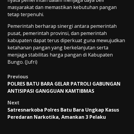
nyata pemerintah dalam menjaga daya beli
masyarakat dan memastikan kebutuhan pangan
tetap terpenuhi.
Pemerintah berharap sinergi antara pemerintah
pusat, pemerintah provinsi, dan pemerintah
kabupaten dapat terus diperkuat guna mewujudkan
ketahanan pangan yang berkelanjutan serta
menjaga stabilitas harga pangan di Kabupaten
Bungo. (Jufri)
Post
Previous
POLRES BATU BARA GELAR PATROLI GABUNGAN
navigation
ANTISIPASI GANGGUAN KAMTIBMAS
Next
Satresnarkoba Polres Batu Bara Ungkap Kasus
Peredaran Narkotika, Amankan 3 Pelaku