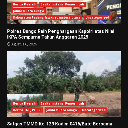
Berita Daerah
Berita Instansi Pemerintah
Jambi Muaro bungo
Kabupaten Padang lawas sumatera utara
Uncategorized
Polres Bungo Raih Penghargaan Kapolri atas Nilai
IKPA Sempurna Tahun Anggaran 2025
Agustus 6, 2026
Berita Daerah
Berita Instansi Pemerintah
Berita TNI _ POLRI
Jambi Muaro bungo
Uncategorized
Satgas TMMD Ke-129 Kodim 0416/Bute Bersama