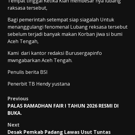
Tempat tinggal Ketika Kian membesar nya lubang
raksasa tersebut,
Bagi pemerintah setempat siap siagalah Untuk
menanggulangi fenomenal Lubang reksasa tersebut
sebelum terjadi banyak makan Korban jiwa si bumi
Aceh Tengah,
Kami dari kantor redaksi Burusergapinfo
mwngabarkan Aceh Tengah.
Penulis berita BSI
Penerbit TB Hendy yustana
Post
Previous
PALAS RAMADHAN FAIR I TAHUN 2026 RESMI DI
navigation
BUKA.
Next
Desak Pemkab Padang Lawas Usut Tuntas