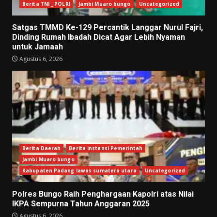
Berita TNI _ POLRI
Jambi Muaro bungo
Uncategorized
Satgas TMMD Ke-129 Percantik Langgar Nurul Fajri,
Dinding Rumah Ibadah Dicat Agar Lebih Nyaman
untuk Jamaah
Agustus 6, 2026
Berita Daerah
Berita Instansi Pemerintah
Jambi Muaro bungo
Kabupaten Padang lawas sumatera utara
Uncategorized
Polres Bungo Raih Penghargaan Kapolri atas Nilai
IKPA Sempurna Tahun Anggaran 2025
Agustus 6, 2026