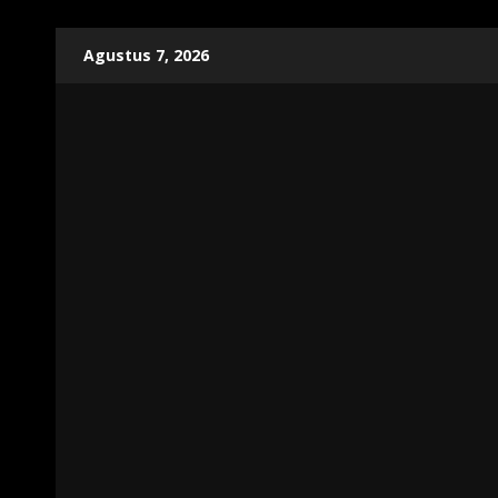
Skip
Agustus 7, 2026
to
content