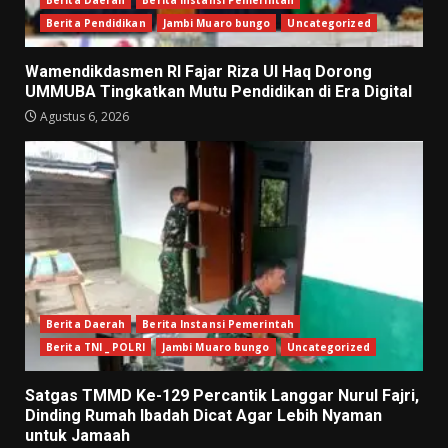
Berita Daerah
Berita Instansi Pemerintah
Berita Pendidikan
Jambi Muaro bungo
Uncategorized
Wamendikdasmen RI Fajar Riza Ul Haq Dorong
UMMUBA Tingkatkan Mutu Pendidikan di Era Digital
Agustus 6, 2026
Berita Daerah
Berita Instansi Pemerintah
Berita TNI _ POLRI
Jambi Muaro bungo
Uncategorized
Satgas TMMD Ke-129 Percantik Langgar Nurul Fajri,
Dinding Rumah Ibadah Dicat Agar Lebih Nyaman
untuk Jamaah