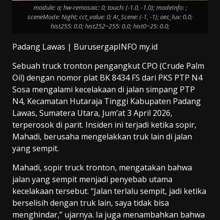
module: a; hw-remosaic: 0; touch: (-1.0, -1.0); modeInfo: ;
sceneMode: Night; cct_value: 0; AI_Scene: (-1, -1); aec_lux: 0.0;
hist255: 0.0; hist252~255: 0.0; hist0~25: 0.0;
Padang Lawas | BurusergapINFO my.id
Sebuah truck tronton pengangkut CPO (Crude Palm
Oil) dengan nomor plat BK 8434 FS dari PKS PTP N4
Sosa mengalami kecelakaan di jalan simpang PTP
N4, Kecamatan Hutaraja Tinggi Kabupaten Padang
Lawas, Sumatera Utara, Jum’at 3 April 2026,
terperosok di parit. Insiden ini terjadi ketika sopir,
Mahadi, berusaha mengelakkan truk lain di jalan
yang sempit.
Mahadi, sopir truck tronton, mengatakan bahwa
jalan yang sempit menjadi penyebab utama
kecelakaan tersebut. “Jalan terlalu sempit, jadi ketika
berselisih dengan truk lain, saya tidak bisa
menghindar,” ujarnya. Ia juga menambahkan bahwa