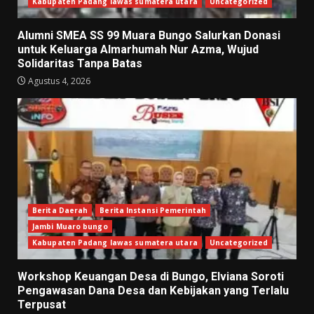
Kabupaten Padang lawas sumatera utara
Uncategorized
Alumni SMEA SS 99 Muara Bungo Salurkan Donasi
untuk Keluarga Almarhumah Nur Azma, Wujud
Solidaritas Tanpa Batas
Agustus 4, 2026
Berita Daerah
Berita Instansi Pemerintah
Jambi Muaro bungo
Kabupaten Padang lawas sumatera utara
Uncategorized
Workshop Keuangan Desa di Bungo, Elviana Soroti
Pengawasan Dana Desa dan Kebijakan yang Terlalu
Terpusat