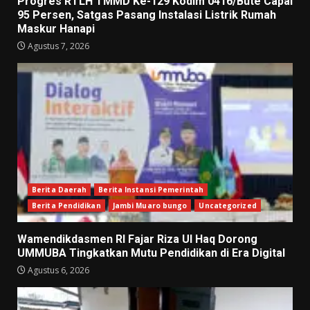
Progres RTLH TMMD Ke-129 Kodim 0416/Bute Capai
95 Persen, Satgas Pasang Instalasi Listrik Rumah
Maskur Hanapi
Agustus 7, 2026
Berita Daerah
Berita Instansi Pemerintah
Berita Pendidikan
Jambi Muaro bungo
Uncategorized
Wamendikdasmen RI Fajar Riza Ul Haq Dorong
UMMUBA Tingkatkan Mutu Pendidikan di Era Digital
Agustus 6, 2026