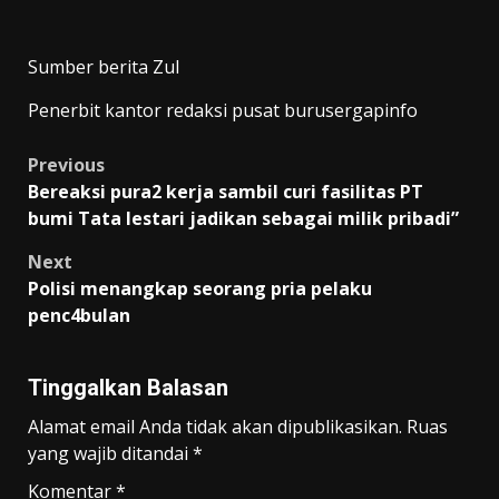
Sumber berita Zul
Penerbit kantor redaksi pusat burusergapinfo
Post
Previous
Bereaksi pura2 kerja sambil curi fasilitas PT
navigation
bumi Tata lestari jadikan sebagai milik pribadi”
Next
Polisi menangkap seorang pria pelaku
penc4bulan
Tinggalkan Balasan
Alamat email Anda tidak akan dipublikasikan.
Ruas
yang wajib ditandai
*
Komentar
*