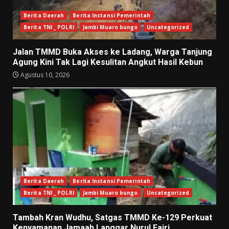
Berita Daerah
Berita Instansi Pemerintah
Berita TNI _ POLRI
Jambi Muaro bungo
Uncategorized
Jalan TMMD Buka Akses ke Ladang, Warga Tanjung
Agung Kini Tak Lagi Kesulitan Angkut Hasil Kebun
Agustus 10, 2026
Berita Daerah
Berita Instansi Pemerintah
Berita TNI _ POLRI
Jambi Muaro bungo
Uncategorized
Tambah Kran Wudhu, Satgas TMMD Ke-129 Perkuat
Kenyamanan Jamaah Langgar Nurul Fajri