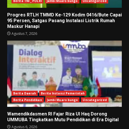
Berita TNI _ POLRI
Jambi Muaro bungo
Uncategorized
Progres RTLH TMMD Ke-129 Kodim 0416/Bute Capai
95 Persen, Satgas Pasang Instalasi Listrik Rumah
Maskur Hanapi
Agustus 7, 2026
Berita Daerah
Berita Instansi Pemerintah
Berita Pendidikan
Jambi Muaro bungo
Uncategorized
Wamendikdasmen RI Fajar Riza Ul Haq Dorong
UMMUBA Tingkatkan Mutu Pendidikan di Era Digital
Agustus 6, 2026