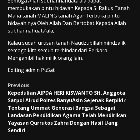
Semoga Allah subhannahuata’ala dapat
membukakan pintu hidayah Kepada Si Rakus Tanah
Mafia tanah MALING tanah Agar Terbuka pintu
hidayah nya Oleh Allah Dan Bertobat Kepada Allah
subhannahuata’ala,
Kalau sudah urusan tanah Naudzubillahimindzalik
semoga kita semua terhindar dari Perkara
Mengambil hak milik orang lain.
Editing admin PuSat.
Post
Previous
Kepedulian AIPDA HERI KISWANTO SH. Anggota
navigation
Satpol Airud Polres BanyuAsin Sejenak Berpikir
Tentang Ummat Generasi Bangsa Sebagai
Landasan Pendidikan Agama Telah Mendirikan
Yayasan Qurrutos Zahra Dengan Hasil Uang
Sendiri