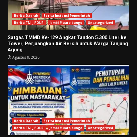
Berita Daerah
Berita Instansi Pemerintah
Berita TNI _ POLRI
Jambi Muaro bungo
Uncategorized
Satgas TMMD Ke-129 Angkat Tandon 5.300 Liter ke
Tower, Perjuangkan Air Bersih untuk Warga Tanjung
Agung
Agustus 9, 2026
Berita Daerah
Berita Instansi Pemerintah
Berita TNI _ POLRI
Jambi Muaro bungo
Uncategorized