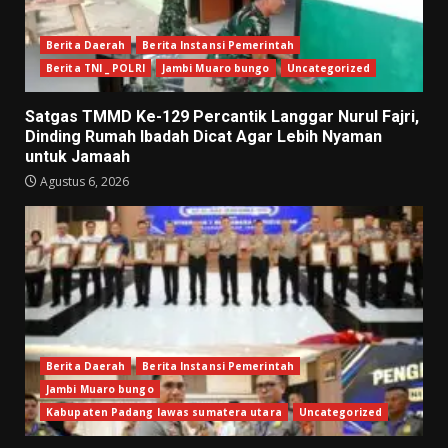
Berita Daerah
Berita Instansi Pemerintah
Berita TNI _ POLRI
Jambi Muaro bungo
Uncategorized
Satgas TMMD Ke-129 Percantik Langgar Nurul Fajri,
Dinding Rumah Ibadah Dicat Agar Lebih Nyaman
untuk Jamaah
Agustus 6, 2026
Berita Daerah
Berita Instansi Pemerintah
Jambi Muaro bungo
Kabupaten Padang lawas sumatera utara
Uncategorized