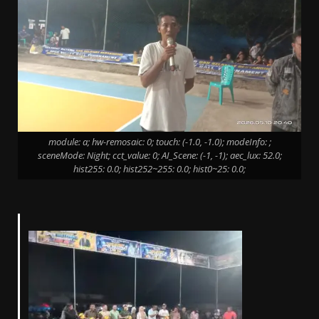
module: a; hw-remosaic: 0; touch: (-1.0, -1.0); modeInfo: ;
sceneMode: Night; cct_value: 0; AI_Scene: (-1, -1); aec_lux: 52.0;
hist255: 0.0; hist252~255: 0.0; hist0~25: 0.0;